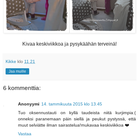
Kivaa keskiviikkoa ja pysykäähän terveinä!
Kikke
klo
11.21
Jaa muille
6 kommenttia:
Anonyymi
14. tammikuuta 2015 klo 13.45
Tuo oksennustauti on kyllä taudeista niitä kurjimpia:(
onneksi paranemaan päin siellä ja peukut pystyssä, että
muut selviätte ilman sairastelua!mukavaa keskiviikkoa ❤️
Vastaa